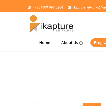
++234809 097 0206
ikapturenetworks@gm
Home
About Us
Progr